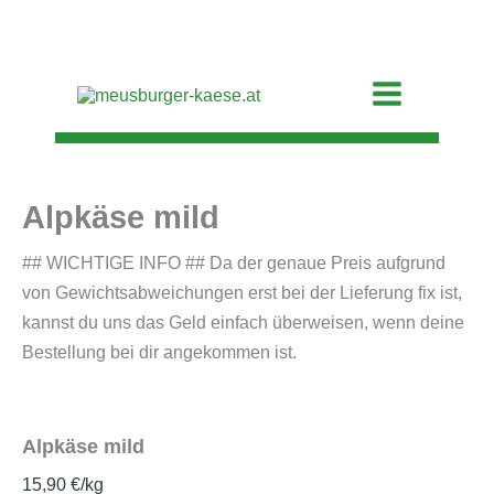
Alpkäse
Zum
mild
Inhalt
Menge
springen
Main
Menu
Alpkäse mild
## WICHTIGE INFO ## Da der genaue Preis aufgrund
von Gewichtsabweichungen erst bei der Lieferung fix ist,
kannst du uns das Geld einfach überweisen, wenn deine
Bestellung bei dir angekommen ist.
Alpkäse mild
15,90
€
/kg